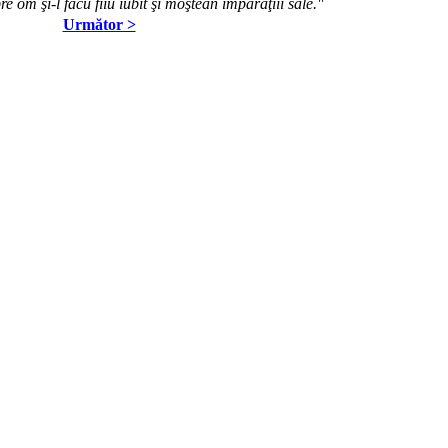
 om şi-l făcu fiiu iubit şi moştean împărăţiii sale."
Următor >