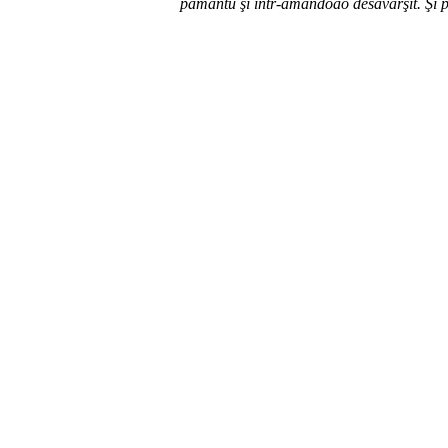
pământu şi într-amândoao desăvârşit. Şi pre