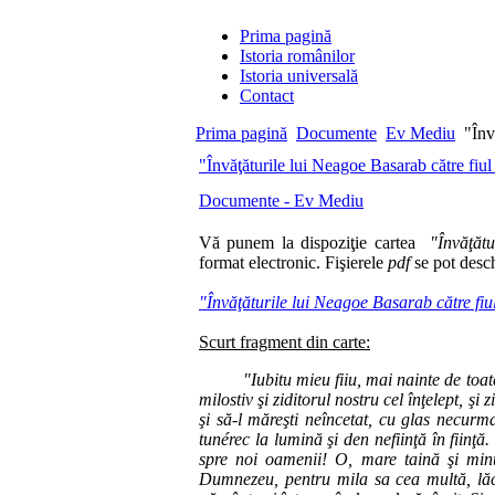
Prima pagină
Istoria românilor
Istoria universală
Contact
Prima pagină
Documente
Ev Mediu
"Învă
"Învăţăturile lui Neagoe Basarab către fiu
Documente - Ev Mediu
Vă punem la dispoziţie cartea
"Învăţăt
format electronic. Fişierele
pdf
se pot desc
"Învăţăturile lui Neagoe Basarab către fiu
Scurt fragment din carte:
"Iubitu mieu fiiu, mai nainte de toate să
milostiv şi ziditorul nostru cel înţelept, şi z
şi să-l măreşti neîncetat, cu glas necurm
tunérec la lumină şi den nefiinţă în fiinţă
spre noi oamenii! O, mare taină şi minu
Dumnezeu, pentru mila sa cea multă, lăc