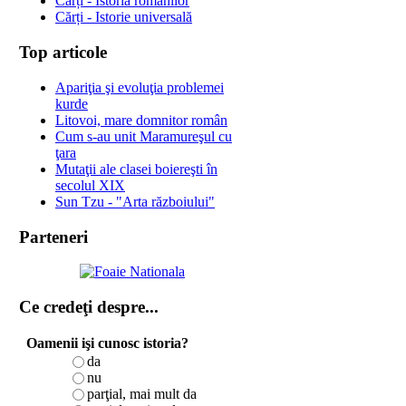
Cărți - Istoria românilor
Cărți - Istorie universală
Top articole
Apariţia şi evoluţia problemei
kurde
Litovoi, mare domnitor român
Cum s-au unit Maramureşul cu
ţara
Mutaţii ale clasei boiereşti în
secolul XIX
Sun Tzu - "Arta războiului"
Parteneri
Ce credeţi despre...
Oamenii işi cunosc istoria?
da
nu
parţial, mai mult da