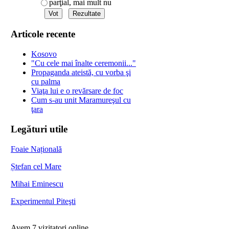
parţial, mai mult nu
Articole recente
Kosovo
"Cu cele mai înalte ceremonii..."
Propaganda ateistă, cu vorba şi
cu palma
Viaţa lui e o revărsare de foc
Cum s-au unit Maramureşul cu
ţara
Legături utile
Foaie Națională
Ștefan cel Mare
Mihai Eminescu
Experimentul Piteşti
Avem 7 vizitatori online