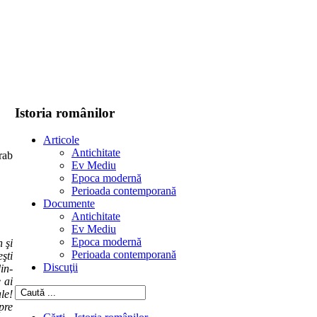
Istoria românilor
Articole
Antichitate
Ev Mediu
Epoca modernă
Perioada contemporană
Documente
Antichitate
Ev Mediu
Epoca modernă
 şi
Perioada contemporană
eşti
Discuţii
in-
 ai
le!
pre