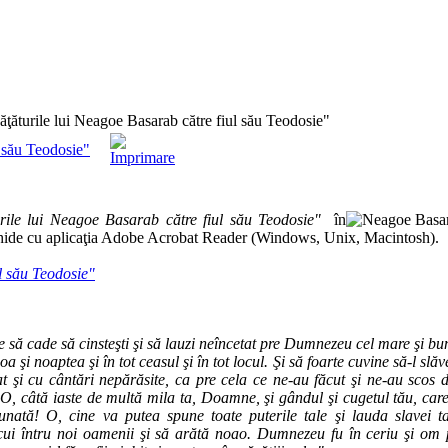
ţăturile lui Neagoe Basarab către fiul său Teodosie"
l său Teodosie"
urile lui Neagoe Basarab către fiul său Teodosie"
în
hide cu aplicaţia Adobe Acrobat Reader (Windows, Unix, Macintosh).
l său Teodosie"
 cade să cinsteşti şi să lauzi neîncetat pre Dumnezeu cel mare şi bun
ioa şi noaptea şi în tot ceasul şi în tot locul. Şi să foarte cuvine să-l slăv
at şi cu cântări nepărăsite, ca pre cela ce ne-au făcut şi ne-au scos d
. O, câtă iaste de multă mila ta, Doamne, şi gândul şi cugetul tău, care
nată! O, cine va putea spune toate puterile tale şi lauda slavei ta
ui întru noi oamenii şi să arătă noao. Dumnezeu fu în ceriu şi om 