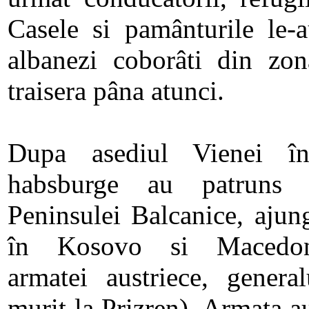
Casele si pamânturile le-
albanezi coborâti din zo
traisera pâna atunci.
Dupa asediul Vienei în
habsburge au patruns
Peninsulei Balcanice, aju
în Kosovo si Macedon
armatei austriece, genera
murit la Prizren). Armata aus