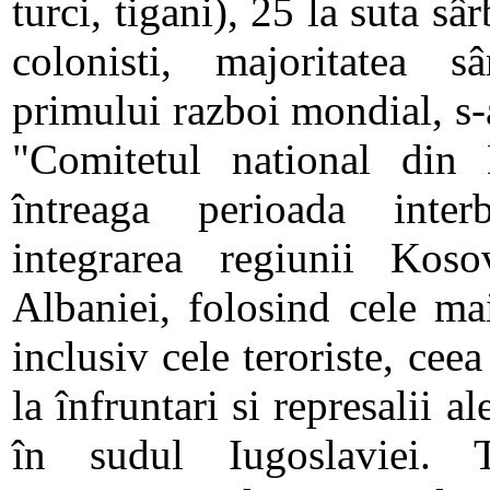
turci, tigani), 25 la suta sâr
colonisti, majoritatea sâ
primului razboi mondial, s-a
"Comitetul national din
întreaga perioada inter
integrarea regiunii Koso
Albaniei, folosind cele ma
inclusiv cele teroriste, cee
la înfruntari si represalii a
în sudul Iugoslaviei. T