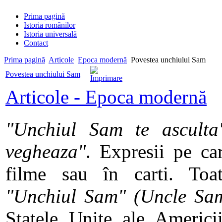
Prima pagină
Istoria românilor
Istoria universală
Contact
Prima pagină
Articole
Epoca modernă
Povestea unchiului Sam
Povestea unchiului Sam
Articole - Epoca modernă
"Unchiul Sam te asculta
vegheaza"
. Expresii pe car
filme sau în carti. Toa
"Unchiul Sam" (Uncle Sa
Statele Unite ale Americi